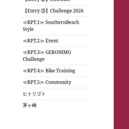
【Entry ③】Challenge 2026
≪RPT.1≫ SouthernBeach
Style
≪RPT.2≫ Event
≪RPT.3≫ GERONIMO
Challenge
≪RPT.4≫ Bike Training
≪RPT.5≫ Community
ヒトリゴト
茅ヶ崎