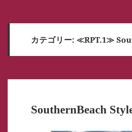
カテゴリー:
≪RPT.1≫ Sout
SouthernBeach Styl