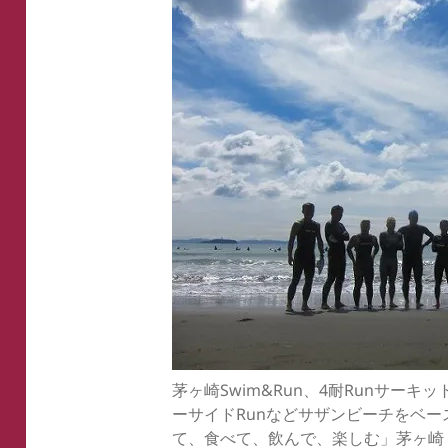
茅ヶ崎Swim&Run、4耐Runサーキ
ーサイドRunなどサザンビーチをベ
て、食べて、飲んで、楽しむ」茅ヶ崎