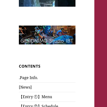
CONTENTS
.Page Info.
[News]
【Entry ①】Menu
【Entry ②】Schedule