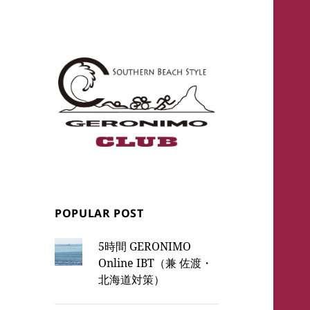
Club GERONIMO
Triathlon Training
POPULAR POST
5時間 GERONIMO
Online IBT（兼 佐渡・
北海道対策）