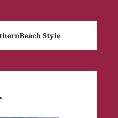
hernBeach Style
e