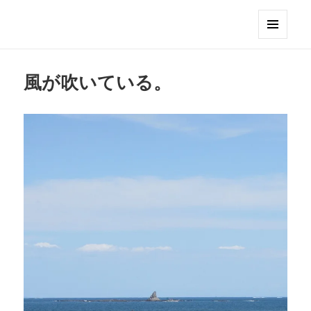
Club GERONIMO
メニュ
ーとウ
ィジェ
風が吹いている。
ット