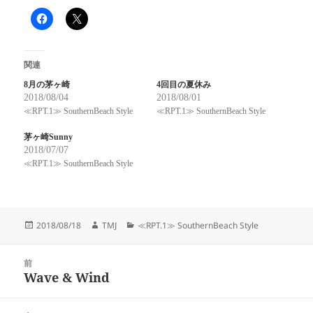
関連
8月の茅ヶ崎
4回目の夏休み
2018/08/04
2018/08/01
≪RPT.1≫ SouthernBeach Style
≪RPT.1≫ SouthernBeach Style
茅ヶ崎Sunny
2018/07/07
≪RPT.1≫ SouthernBeach Style
投
作
カ
2018/08/18
TMJ
≪RPT.1≫ SouthernBeach Style
稿
成
テ
日:
者
ゴ
投
リ
前
稿
Wave & Wind
ー
前
ナ
の
ビ
投