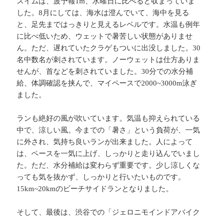
スイムは、波予報1m、水曜日に比べると収まっていま
した。8月にしては、海水は澄んでいて、海中を見る
と、足先まではっきりと見えるレベルです。水温も例年
に比べ低いため、ウェットで暑苦しい状態がありませ
ん。ただ、遅れていたクラゲもついに出没しました。30
名中数名が刺されています。ノーウェットは仕方ありま
せんが、首などを刺されていました。30分での水分補
給、体調確認を挟んで、マイペースで2000~3000m泳ぎ
ました。
ランも絶好の風が吹いています。気温も抑えられている
中で、涼しい風。今までの「暑さ」という負荷が、一気
に外され、気持ち良いランが出来ました。人によって
は、ペースを一気に上げ、しっかりと走り込んでいまし
た。ただ、水分補給は変わらず重要です。少し涼しくな
っても気を抜かず、しっかりと行いたいものです。
15km~20kmのビーチサイドランとなりました。
そして、最後は、渋谷での「ジェロニモインドアバイク