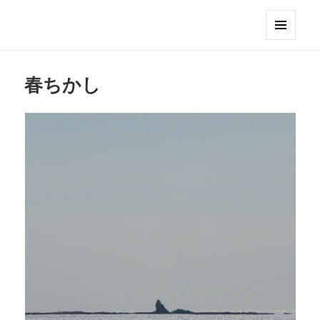
Club GERONIMO
メニュ
ーとウ
ィジェ
春ちかし
ット