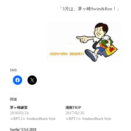
「3月は、茅ヶ崎Swim&Run！」
SNS
関連
茅ヶ崎練習
湘南TRIP
2018/02/24
2017/02/26
≪RPT.1≫ SouthernBeach Style
≪RPT.1≫ SouthernBeach Style
Surfin’ USA 2018