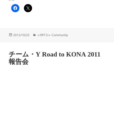
投
カ
2012/10/25
≪RPT.5≫ Community
稿
テ
日:
ゴ
リ
チーム・Y Road to KONA 2011
ー
報告会