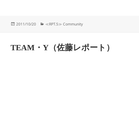
投
カ
2011/10/20
≪RPT.5≫ Community
稿
テ
日:
ゴ
リ
TEAM・Y（佐藤レポート）
ー