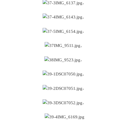
。
。
。
。
。
。
。
。