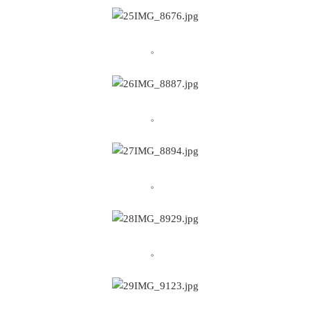
。
。
。
。