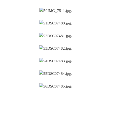
。
。
。
。
。
。
。