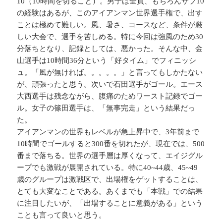
10（10時間を切ること）。男子は全員、もちろんサブ10
の経験はあるが、このアイアンマン世界選手権で、出す
ことは極めて難しい。風、暑さ、コースなど、条件が厳
しい大会で、選手を苦しめる。特に今回は強風のため30
分落ちとなり、記録としては、悪かった。そんな中、金
山選手は10時間36分という「好タイム」でフィニッシ
ュ。「風が無ければ。。。。。」と言ってもしかたない
が、頑張ったと思う。次いで石田選手がゴール。エース
大西選手は残念ながら、腹痛のためワースト記録でゴー
ル。女子の篠田選手は、「無事完走」という結果だっ
た。
アイアンマンの世界もレベルが急上昇中で、3年前まで
10時間でゴールすると300番を切れたが、現在では、500
番まで落ちる。世界の選手層は厚くなって、エイジグル
ープでも激戦が展開されている。特に40~44歳、45~49
歳のグループは激戦区で、出場権をゲットすることは、
とても大変なことである。あくまでも「本戦」での結果
に注目したいが、「出場することに意義がある」という
ことも言って良いと思う。