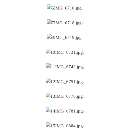
。
。
。
。
。
。
。
。
。