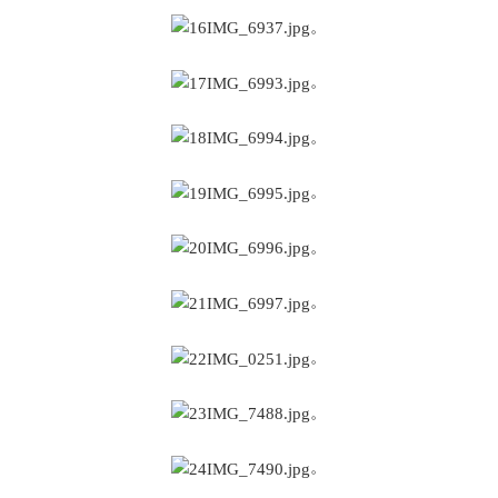
。
。
。
。
。
。
。
。
。