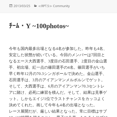
投
カ
2013/03/25
≪RPT.5≫ Community
稿
テ
日:
ゴ
リ
ﾁｰﾑ・Y ~100photos~
ー
今年も国内最多出場となる4名が参加した。昨年も4名、
安定した状態が続いている。今回のメンバーは7回目と
なるエース大西選手、3度目の石田選手、2度目の金山選
手、初出場、紅一点の篠田選手の4名。篠田選手がいち
早く昨年12月の70.3シンガポールで決めた。金山選手、
石田選手は、3月のアイアンマンメルボルンでゲット。
そして、大西選手は、6月のアイアンマン70.3セントレ
アに賭け、必死に練習を積んだ。そして、結果は見事ゲ
ット。しかもエイジ1位でラストチャンスをカッコよく
決めてくれた。画して今年も4名の出場となった。
レース展開だが、厳しい結果となった。常に目標はサブ