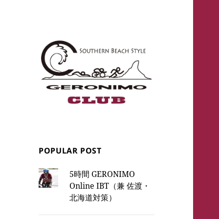
Club GERONIMO
Triathlon Training
POPULAR POST
5時間 GERONIMO
Online IBT（兼 佐渡・
北海道対策）