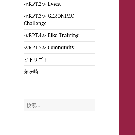
≪RPT.2≫ Event
≪RPT.3≫ GERONIMO
Challenge
≪RPT.4≫ Bike Training
≪RPT.5≫ Community
ヒトリゴト
茅ヶ崎
検
索: