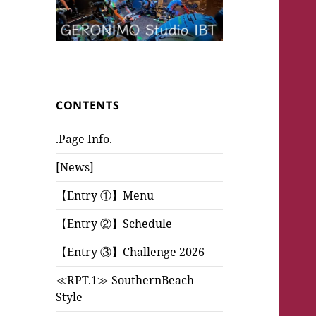
CONTENTS
.Page Info.
[News]
【Entry ①】Menu
【Entry ②】Schedule
【Entry ③】Challenge 2026
≪RPT.1≫ SouthernBeach
Style